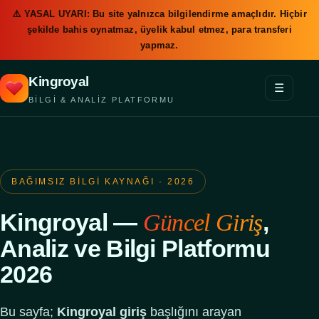
⚠️ YASAL UYARI: Bu site yalnızca bilgilendirme amaçlıdır. Hiçbir
şekilde bahis oynatmaz, üyelik kabul etmez, para transferi
yapmaz.
Kingroyal
☰
BILGI & ANALIZ PLATFORMU
Rehber
Giriş 2026
BAĞIMSIZ BILGI KAYNAĞI · 2026
Adımlar
Kingroyal —
,
Güncel Giriş
Analiz ve Bilgi Platformu
Veri
2026
Sorumlu Oyun
Bu sayfa;
Kingroyal giriş
başlığını arayan