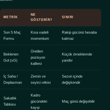
NE
METRIK
SINIRI
GÖSTERIR?
Son 5 Maç
Kısa vadeli
Rakip gücünü hesaba
Formu
momentum
katmaz
Üretilen
Beklenen
Küçük örneklemde
pozisyon
Gol (xG)
yanıltır
kalitesi
İç Saha /
Zemin ve
Sezon içinde
Deplasman
seyirci etkisi
değişkendir
Kadro
Sakatlık
gücündeki
Maç günü değişebilir
Tablosu
kayıp