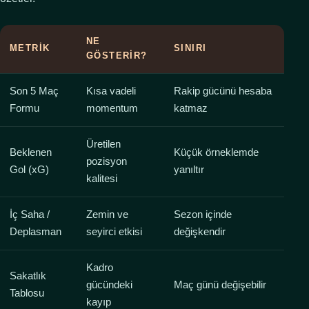
NE
METRIK
SINIRI
GÖSTERIR?
Son 5 Maç
Kısa vadeli
Rakip gücünü hesaba
Formu
momentum
katmaz
Üretilen
Beklenen
Küçük örneklemde
pozisyon
Gol (xG)
yanıltır
kalitesi
İç Saha /
Zemin ve
Sezon içinde
Deplasman
seyirci etkisi
değişkendir
Kadro
Sakatlık
gücündeki
Maç günü değişebilir
Tablosu
kayıp