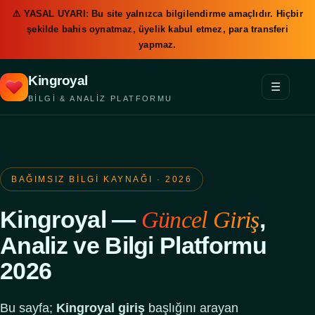
⚠️ YASAL UYARI: Bu site yalnızca bilgilendirme amaçlıdır. Hiçbir
şekilde bahis oynatmaz, üyelik kabul etmez, para transferi
yapmaz.
Kingroyal
☰
BILGI & ANALIZ PLATFORMU
Rehber
Giriş 2026
BAĞIMSIZ BILGI KAYNAĞI · 2026
Adımlar
Kingroyal —
,
Güncel Giriş
Analiz ve Bilgi Platformu
Veri
2026
Sorumlu Oyun
Bu sayfa;
Kingroyal giriş
başlığını arayan